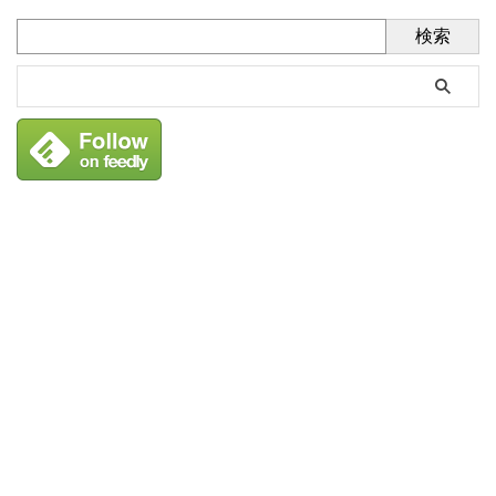
検索
タグ
1人掛けソファ
2人掛け
PCデスク
アウトレット
アプリ
アンティーク
インダストリアル風
オットマン
カウチソファ
カフェ風
サブスク
シェルフ
ソファ
タンス
ダイニング
チェア
チェスト
ネットショップ
フットレスト