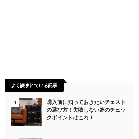
ブルックリン風
ベッド
ペンダントライト
マットレス
ラック
リモートワーク
レビュー
ローソファ
ヴィンテージ風
一人掛け
北欧風
卓上傾斜台
南欧風
失敗談
家具
照明
豆知識
買取
通販
違い
選び方
間接照明
よく読まれている記事
購入前に知っておきたいチェスト
1
の選び方！失敗しない為のチェッ
クポイントはこれ！