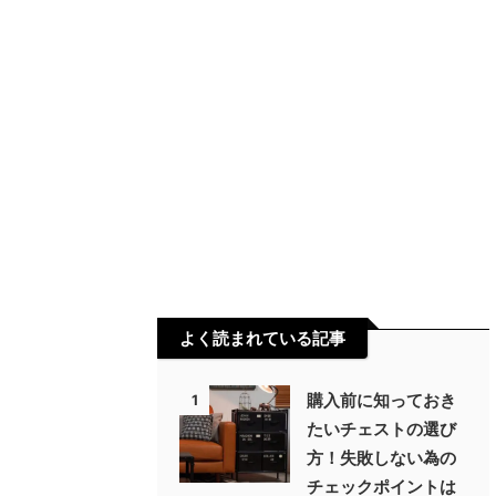
ローソファ
ヴィンテージ風
一人掛け
北欧風
卓上傾斜台
南欧風
失敗談
家具
照明
豆知識
買取
通販
違い
選び方
間接照明
よく読まれている記事
購入前に知っておき
1
たいチェストの選び
方！失敗しない為の
チェックポイントは