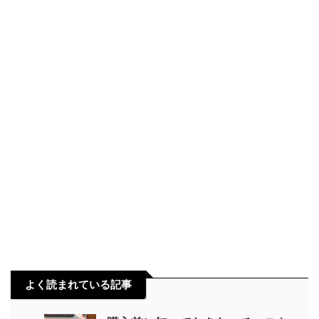
オットマン
カウチソファ
カフェ風
サブスク
シェルフ
ソファ
タンス
ダイニング
チェア
チェスト
ネットショップ
フットレスト
ブルックリン風
ベッド
ペンダントライト
マットレス
ラック
リモートワーク
レビュー
ローソファ
ヴィンテージ風
一人掛け
北欧風
卓上傾斜台
南欧風
失敗談
家具
照明
豆知識
買取
通販
違い
選び方
間接照明
よく読まれている記事