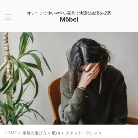
オシャレで使いやすい家具で快適な生活を提案
Möbel
HOME
>
家具の選び方
>
収納
>
チェスト・タンス
>